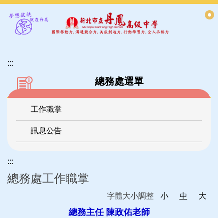
跳
到
主
要
內
:::
容
區
總務處選單
工作職掌
訊息公告
:::
總務處工作職掌
字體大小調整
小
中
大
總務主任 陳政佑老師