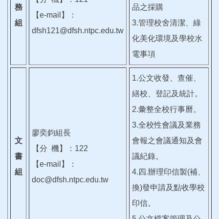
務
品之採購
【e-mail】：
組
3.管理校舍清潔、綠
dfsh121@dfsh.ntpc.edu.tw
化美化環境及學校水
電事項
1.公文收發、查催、
繕校、登記及統計。
2.彙整全校行事曆。
3.全校性會議及業務
廖奕鈞組長
文
會報之會議通知及會
【分 機】：122
書
議紀錄。
【e-mail】：
組
4.四.辦理印信製(補、
doc@dfsh.ntpc.edu.tw
換)發申請及點收學校
印信。
5.公文檔案管理及公