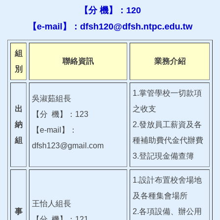
【分 機】：120
【e-mail】：dfsh120@dfsh.ntpc.edu.tw
組
聯絡資訊
業務介紹
別
1.掌管學校一切款項
吳淑茹組長
出
之收支
【分 機】：123
納
2.發放員工薪資及各
【e-mail】：
組
種補助費代金代辦費
dfsh123@gmail.com
3.登記現金備查簿
1.設計布置校舍場地
及各種集會場所
王怡人組長
事
2.各項設備、辦公用
【分 機】：121