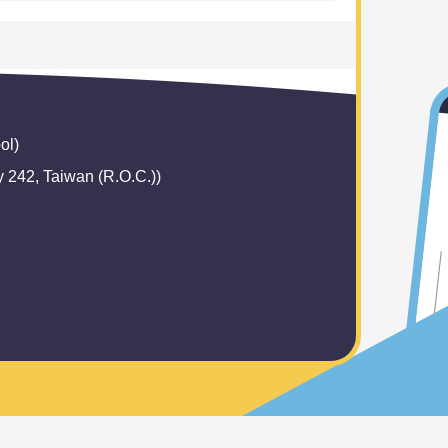
ol)
42, Taiwan (R.O.C.))