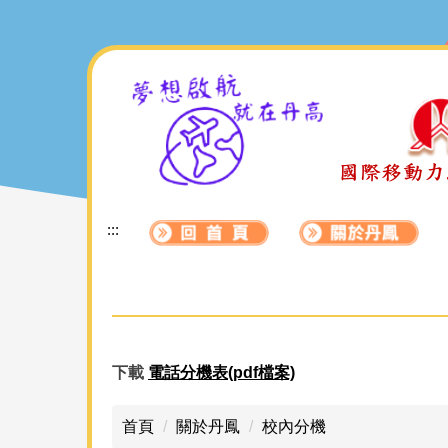
跳
到
主
要
內
容
區
:::
下載
電話分機表(pdf檔案)
首頁
關於丹鳳
校內分機