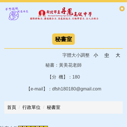
跳
到
主
要
內
容
秘書室
區
字體大小調整
小
中
大
秘書：黃美花老師
【分 機】：180
【e-mail】：dfsh180180@gmail.com
首頁
行政單位
秘書室