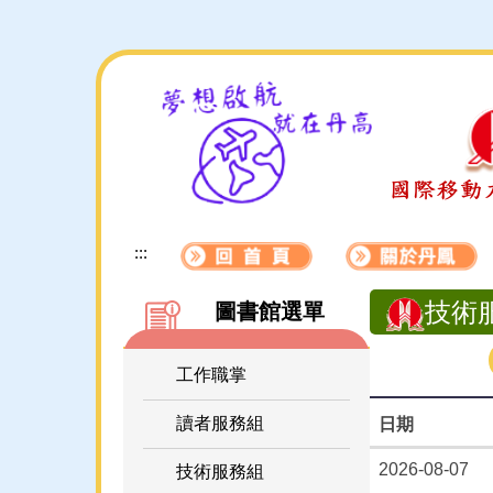
跳
到
主
要
內
容
區
:::
技術
圖書館選單
工作職掌
讀者服務組
日期
2026-08-07
技術服務組