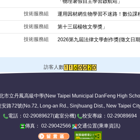
「物理暑假自主學習啟航站」
技術服務組
運用因材網生物學習不迷路！數位課
技術服務組
第十三屆楊牧文學獎」
技術服務組
2026第九屆法律文學創作獎(徵文日期為114
訪客人數
市立丹鳳高級中學(New Taipei Municipal DanFeng High Scho
No.72, Long-an Rd., Sinjhuang Dist., New Taipei City 2
電話：02-29089627(
處室分機
)
校安專線：02-29089694
傳真： 02-29042566
交通位置
(
乘車資訊
)