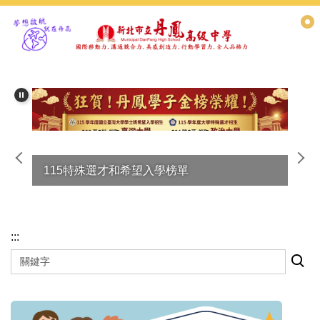
跳
到
主
要
內
容
區
女子壘球隊雙冠王
:::