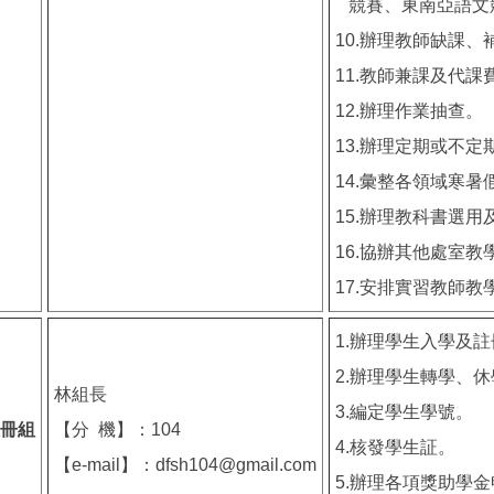
競賽、東南亞語文
10.辦理教師缺課
11.教師兼課及代課
12.辦理作業抽查。
13.辦理定期或不
14.彙整各領域寒暑
15.辦理教科書選用
16.協辦其他處室
17.安排實習教師
1.辦理學生入學及
2.辦理學生轉學、
林組長
3.編定學生學號。
冊組
【分 機】：104
4.核發學生証。
【e-mail】：dfsh104@gmail.com
5.辦理各項獎助學