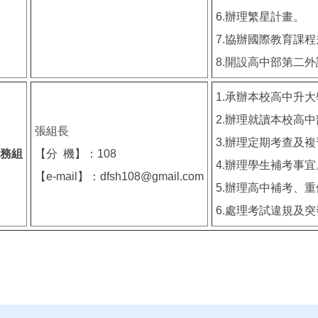
6.辦理繁星計畫。
7.協辦國際教育課
8.開設高中部第二
1.承辦本校高中升
2.辦理就讀本校高
張組長
3.辦理定期考查及
務組
【分 機】：108
4.辦理學生補考事宜
【e-mail】：dfsh108@gmail.com
5.辦理高中補考、
6.處理考試違規及