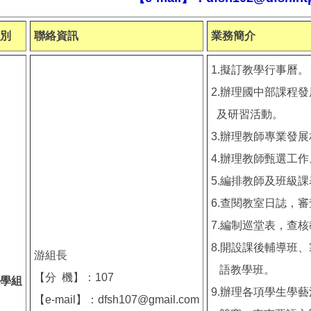
別
聯絡資訊
業務簡介
1.擬訂教學行事曆。
2.辦理國中部課程
及研習活動。
3.辦理教師專業發
4.辦理教師甄選工作
5.編排教師及班級課
6.查閱教室日誌，
7.編制巡堂表，查
8.開設課後輔導班
游組長
語教學班。
【分 機】：107
學組
9.辦理各項學生學
【e-mail】：dfsh107@gmail.com