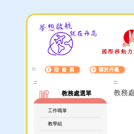
跳
到
主
要
內
容
區
:::
:::
:::
教務
教務處選單
工作職掌
教學組