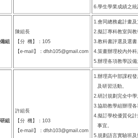
6.學生學業成績之
1.會同總務處計畫
陳組長
2.擬訂專科教室與
備組
【分 機】：105
3.教科書評選及選
【e-mail】：dfsh105@gmail.com
4.策畫辦理校內外
5.辦理各項教學設
1.辦理高中部課程
及研習活動。
2.研討規劃完全中
3.協助教學組辦理
許組長
4.擬訂學校優質化
研組
【分 機】：103
事宜。
【e-mail】：dfsh103@gmail.com
5.規劃語言實驗班