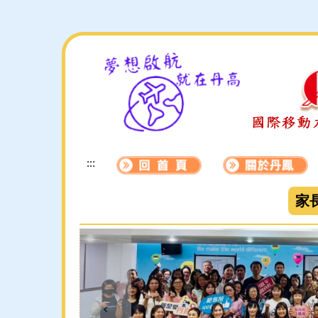
跳
到
主
要
內
容
區
:::
家