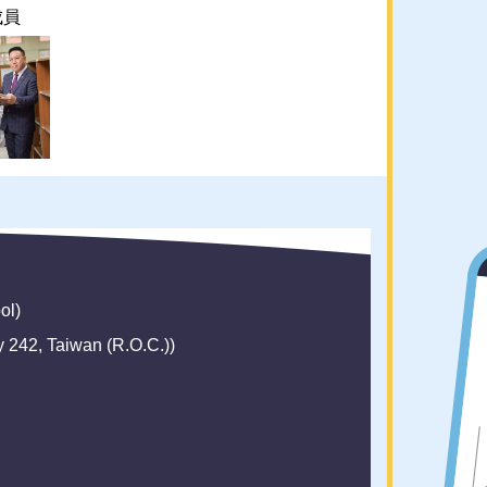
成員
ol)
42, Taiwan (R.O.C.))