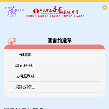
跳
到
主
要
內
:::
容
區
圖書館選單
工作職掌
讀者服務組
技術服務組
資訊媒體組
:::