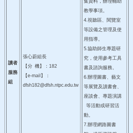
集資料，辦理輔助
教學事項。
4.視聽區、閱覽室
等設備之管理及使
用指導。
5.協助師生專題研
張心蔚組長
究，使用參考工具
讀者
【分 機】：182
書及諮詢服務。
服務
【e-mail】：
6.辦理圖書、藝文
組
dfsh182@dfsh.ntpc.edu.tw
等展覽及讀書會、
座談會、專題演講
等活動或研習活
動。
7.辦理網路圖書