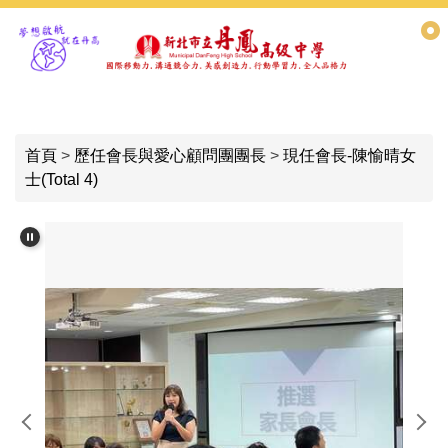
跳
到
主
要
內
容
首頁
>
歷任會長與愛心顧問團團長
>
現任會長-陳愉晴女
區
士(Total 4)