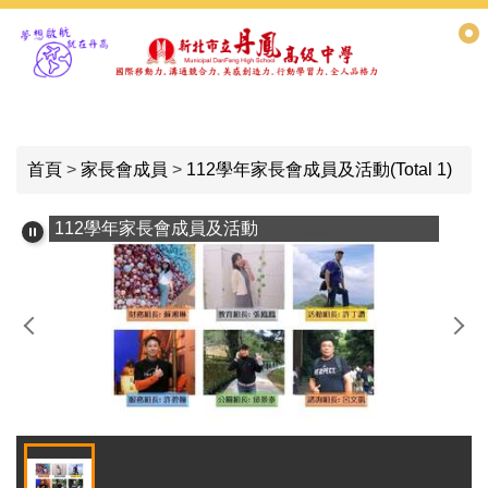
跳
到
主
要
內
容
首頁
>
家長會成員
>
112學年家長會成員及活動(Total 1)
區
112學年家長會成員及活動
11