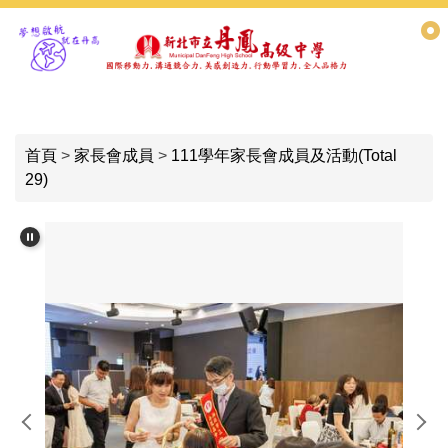
跳
到
主
要
內
容
首頁
>
家長會成員
>
111學年家長會成員及活動(Total
區
29)