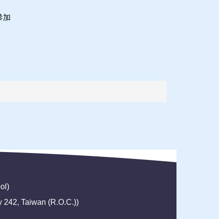
參加
ol)
42, Taiwan (R.O.C.))