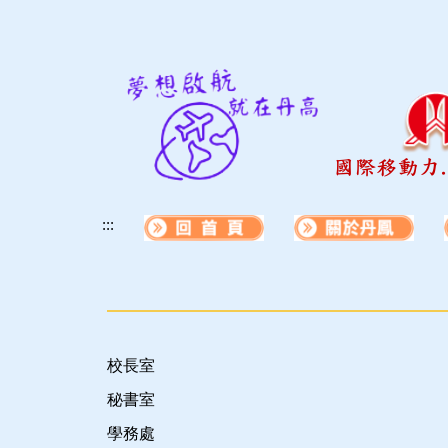
跳
到
主
要
內
容
區
:::
校長室
秘書室
學務處