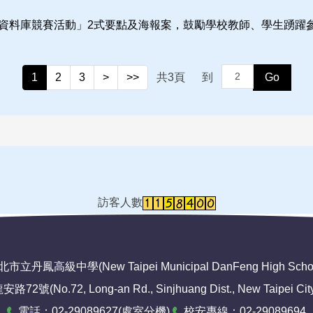
規資料庫競賽活動」2式要點及海報案，鼓勵學校教師、學生踴躍
1
2
3
>
>>
共
3
頁
到
Go
訪客人數
市立丹鳳高級中學(New Taipei Municipal DanFeng High Scho
No.72, Long-an Rd., Sinjhuang Dist., New Taipei City 2
電話：02-29089627(
處室分機
)
校安專線：02-29089694