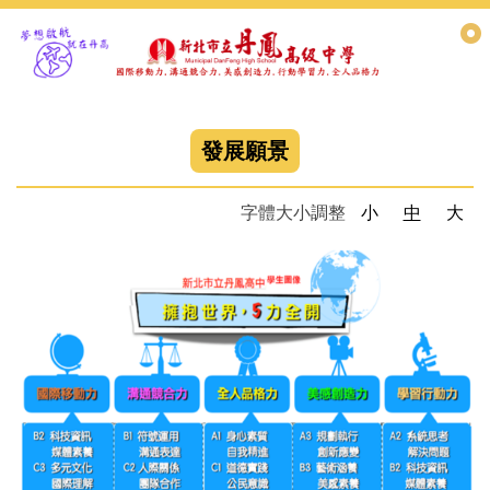
跳
到
主
要
內
容
發展願景
區
字體大小調整
小
中
大