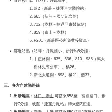
直達校門口（站牌：丹鳳高中）
藍2（新莊－捷運台大醫院站）
663（新莊－國父紀念館）
712（樹林－捷運亞東醫院站）
859（泰山－樹林）
F201（新莊區公所免費接駁車）
鄰近站點（站牌：丹鳳國小，步行約5分鐘）
中正路側：635、636、810、985（萬大
樹林先導公車）、橘26。
新北大道側：898、橘21、藍37。
三、各方向建議路線
出發地區：
林口、泰山
可搭乘858至「富國路口」步
行7分鐘，或至「捷運丹鳳站」轉乘藍2直達。
出發地區：
新泰、中港
可搭乘859或藍2直達校門口。