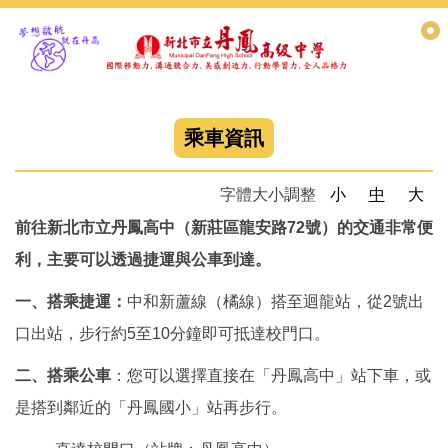
跳
到
主
要
內
容
乘車資訊
區
字體大小調整
小
中
大
前往新北市立丹鳳高中（新莊區龍安路72號）的交通非常便
利，主要可以透過捷運與公車到達。
一、搭乘捷運：
中和新蘆線（橘線）搭至迴龍站，從2號出
口出站，步行約5至10分鐘即可抵達校門口。
二、搭乘公車
：您可以選擇直接在「丹鳳高中」站下車，或
是搭到鄰近的「丹鳳國小」站再步行。