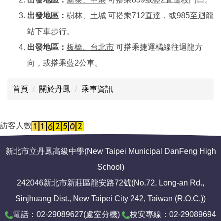
出發地區：
樹林、土城
可搭乘712直達，或985至迴龍
站下車步行。
出發地區：
板橋、台北市
可搭乘捷運橘線往迴龍方
向，或搭乘藍2公車。
首頁
關於丹鳳
乘車資訊
訪客人數
新北市立丹鳳高級中學(New Taipei Municipal DanFeng High
School)
242046新北市新莊區龍安路72號(No.72, Long-an Rd.,
Sinjhuang Dist., New Taipei City 242, Taiwan (R.O.C.))
電話：02-29089627(
處室分機
)
校安專線：02-29089694